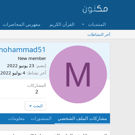
المنتديات
القرآن الكريم
مفهرس المحاضرات
آخر النشاطات
mohammad51
M
New member
إنضم
23 يونيو 2022
آخر نشاط
4 يوليو 2022
المشاركات
2
البحث
مشاركات الملف الشخصي
المنشورات
معلومات