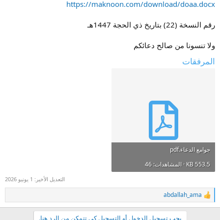
https://maknoon.com/download/doaa.docx
رقم النسخة (22) بتاريخ ذي الحجة 1447هـ
ولا تنسونا من صالح دعائكم
المرفقات
جوامع الدعاء.pdf
553.5 KB · المشاهدات: 46
التعديل الأخير:
1 يونيو 2026
abdallah_ama
ا
ل
ت
يجب تسجيل الدخول أو التسجيل كي تتمكن من الرد هنا.