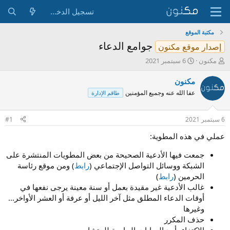
تسجيل الدخول
مكتبة الموقع
جوامع الدعاء
إصدار موقع مكنون
ب
ت
مكنون
6 سبتمبر 2021
ا
ا
د
ر
مكنون
ئ
ي
عفا الله عنه وجميع المؤمنين
طاقم الإدارة
ا
خ
ل
ا
م
ل
6 سبتمبر 2021
#1
و
ب
ض
د
عملي في هذه المطوية:
و
ء
ع
جمعت فيها الأدعية الصحيحة من بعض المطويات المنتشرة على
الشبكة ووسائل التواصل الإجتماعي (
رابط
) ومن موقع رئاسة
الحرمين (
رابط
)
غالب الأدعية غير مقيدة بعمل أو سنة معينة يرجى نفعها في
أوقات الدعاء المطلق مثل آخر الليل أو عرفة أو العشر الأواخر...
وغيرها
حذف المكرر
الإكتفاء بأحد الروايات الجامعة للمتشابه