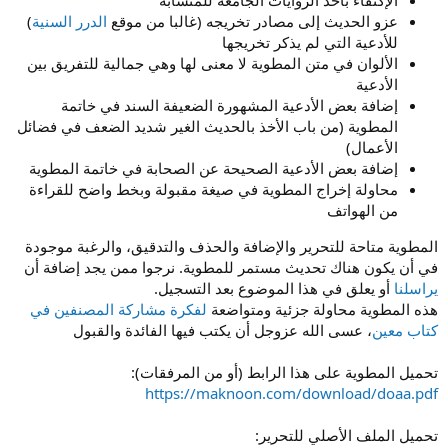
عزو الحديث إلى مصادر تخريجه (غالبا من موقع
الدرر السنية
)
للأدعية التي لم يذكر تخريجها
الألوان في متن المطوية لا معنى لها وهي جمالية للتفريق بين
الأدعية
إضافة بعض الأدعية المشهورة الضعيفة السند في خاتمة
المطوية (من باب الأخذ بالحديث الغير شديد الضعف في فضائل
الأعمال)
إضافة بعض الأدعية الصحيحة عن الصحابة في خاتمة المطوية
محاولة إخراج المطوية في صيغة مقبولة وبخط واضح للقراءة
من الهواتف
المطوية متاحة للتحرير والإضافة والحذف والتدقيق، والرغبة موجودة
في أن يكون هناك تحديث مستمر للمطوية. نرجوا ممن يجد إضافة أن
يراسلنا
أو يعلق في هذا الموضوع بعد التسجيل.
هذه المطوية محاولة جزئية ومتواضعة
لفكرة مشاركة المصنفين في
كتاب معين
، عسى الله عزوجل أن يكتب فيها الفائدة والقبول
تحميل المطوية على هذا الرابط (أو من المرفقات):
https://maknoon.com/download/doaa.pdf
تحميل الملف الأصلي للتحرير: