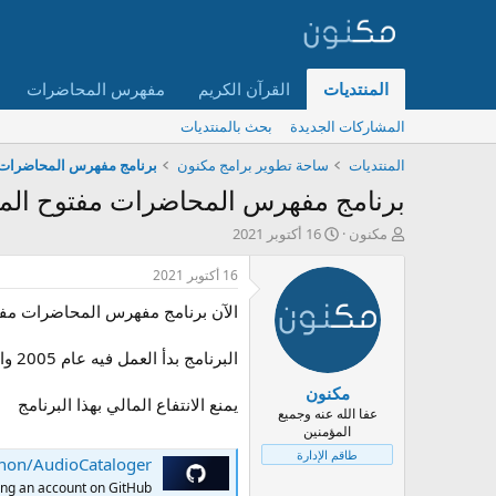
المنتديات
القرآن الكريم
مفهرس المحاضرات
المشاركات الجديدة
بحث بالمنتديات
المنتديات
ساحة تطوير برامج مكنون
برنامج مفهرس المحاضرات
برنامج مفهرس المحاضرات مفتوح الم
ب
ت
مكنون
16 أكتوبر 2021
ا
ا
د
ر
16 أكتوبر 2021
ئ
ي
الآن برنامج مفهرس المحاضرات مفت
ا
خ
ل
ا
م
ل
البرنامج بدأ العمل فيه عام 2005 واستمر إلى اليوم وهو الآن متاح للجميع
و
ب
مكنون
ض
د
يمنع الانتفاع المالي بهذا البرنامج
و
ء
عفا الله عنه وجميع
المؤمنين
ع
طاقم الإدارة
non/AudioCataloger
ng an account on GitHub.