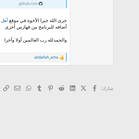
github.com
جزى الله خيرا الأخوة في موقع
أهل 
أضافه للبرنامج من فهارس أخرى
والحمدلله رب العالمين أولا وآخرا
abdallah_ama
ا
ل
ت
ف
ا
ع
فيسبوك
X (Twitter)
LinkedIn
Reddit
Pinterest
Tumblr
WhatsApp
ال
البريد ا
شارك:
ل
ا
ت
: